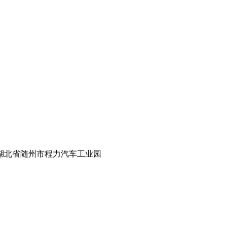
 湖北省随州市程力汽车工业园