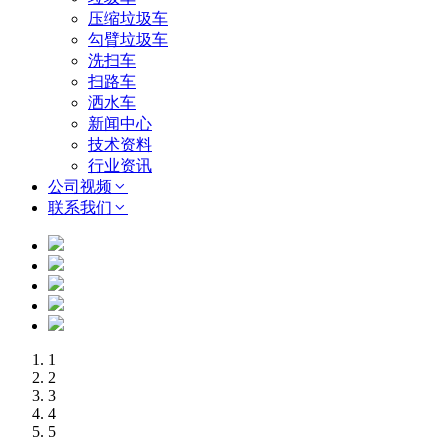
压缩垃圾车
勾臂垃圾车
洗扫车
扫路车
洒水车
新闻中心
技术资料
行业资讯
公司视频
联系我们
1
2
3
4
5