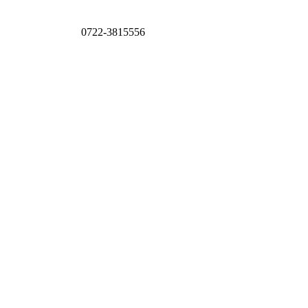
0722-3815556