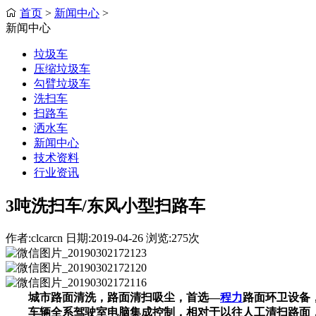
首页
>
新闻中心
>
新闻中心
垃圾车
压缩垃圾车
勾臂垃圾车
洗扫车
扫路车
洒水车
新闻中心
技术资料
行业资讯
3吨洗扫车/东风小型扫路车
作者:clcarcn 日期:2019-04-26 浏览:275次
城市路面清洗，路面清扫吸尘，首选
—
程力
路面环卫设备
车辆全系驾驶室电脑集成控制，相对于以往人工清扫路面，