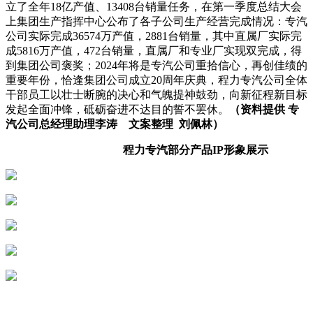
立了全年18亿产值、13408台销量任务，在第一季度总结大会
上集团生产指挥中心公布了各子公司生产经营完成情况：专汽
公司实际完成36574万产值，2881台销量，其中直属厂实际完
成5816万产值，472台销量，直属厂和专业厂实现双完成，得
到集团公司褒奖；2024年将是专汽公司重拾信心，再创佳绩的
重要年份，恰逢集团公司成立20周年庆典，程力专汽公司全体
干部员工以壮士断腕的决心和气魄提神鼓劲，向新征程新目标
发起全面冲锋，砥砺奋进不达目的誓不罢休。
（资料提供
专
汽公司总经理助理李涛 文案整理 刘佩林）
程力专汽部分产品IP形象展示