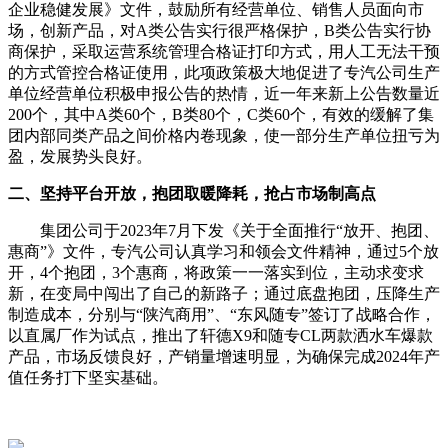
企业稳健发展》文件，鼓励所有经营单位、销售人员面向市
场，创新产品，对A类公告实行很严格保护，B类公告实行协
商保护，采取运营系统管理合格证打印方式，用人工无法干预
的方式管控合格证使用，此项政策极大地促进了专汽公司生产
单位经营单位积极申报公告的热情，近一年来新上公告数量近
200个，其中A类60个，B类80个，C类60个，有效的缓解了集
团内部同类产品之间价格内卷现象，使一部分生产单位扭亏为
盈，发展势头良好。
二、坚持平台开放，抱团取暖降耗，抢占市场制高点
集团公司于2023年7月下发《关于全面推行“放开、抱团、
惠商”》文件，专汽公司认真学习和领会文件精神，通过5个放
开，4个抱团，3个惠商，将政策一一落实到位，主动求变求
新，在变局中闯出了自己的新路子；通过底盘抱团，压降生产
制造成本，分别与“
陕汽商用
”、“
东风随专
”签订了战略合作，
以直属厂作为试点，推出了轩德X9和随专CL两款洒水车爆款
产品，市场反馈良好，产销量增速明显，为确保完成2024年产
值任务打下坚实基础。