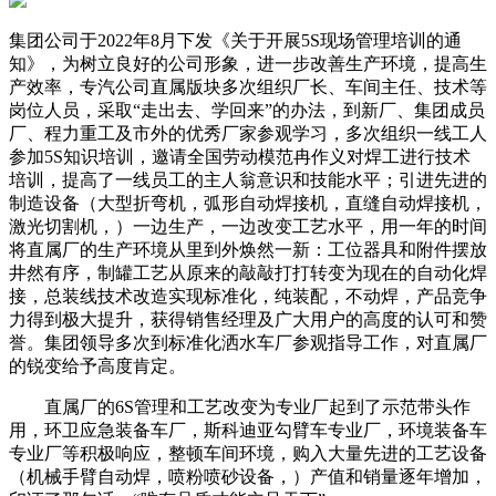
集团公司于2022年8月下发《关于开展5S现场管理培训的通
知》，为树立良好的公司形象，进一步改善生产环境，提高生
产效率，专汽公司直属版块多次组织厂长、车间主任、技术等
岗位人员，采取“走出去、学回来”的办法，到新厂、集团成员
厂、程力重工及市外的优秀厂家参观学习，多次组织一线工人
参加5S知识培训，邀请全国劳动模范冉作义对焊工进行技术
培训，提高了一线员工的主人翁意识和技能水平；引进先进的
制造设备（大型折弯机，弧形自动焊接机，直缝自动焊接机，
激光切割机，）一边生产，一边改变工艺水平，用一年的时间
将直属厂的生产环境从里到外焕然一新：
工位器具
和附件摆放
井然有序，制罐工艺从原来的敲敲打打转变为现在的自动化焊
接，总装线技术改造实现标准化，纯装配，不动焊，产品竞争
力得到极大提升，获得销售经理及广大用户的高度的认可和赞
誉。集团领导多次到标准化洒水车厂参观指导工作，对直属厂
的锐变给予高度肯定。
直属厂的6S管理和工艺改变为专业厂起到了示范带头作
用，环卫应急装备车厂，斯科迪亚勾臂车专业厂，环境装备车
专业厂等积极响应，整顿车间环境，购入大量先进的工艺设备
（机械手臂自动焊，喷粉喷砂设备，）产值和销量逐年增加，