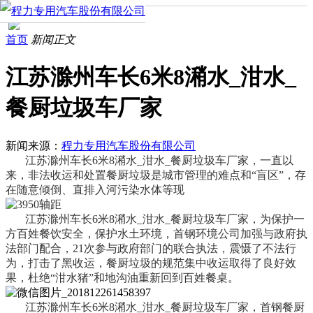
首页
新闻正文
江苏滁州车长6米8潲水_泔水_
餐厨垃圾车厂家
新闻来源：
程力专用汽车股份有限公司
江苏滁州车长6米8潲水_泔水_餐厨垃圾车厂家，一直以
来，非法收运和处置餐厨垃圾是城市管理的难点和“盲区”，存
在随意倾倒、直排入河污染水体等现
江苏滁州车长6米8潲水_泔水_餐厨垃圾车厂家，为保护一
方百姓餐饮安全，保护水土环境，首钢环境公司加强与政府执
法部门配合，21次参与政府部门的联合执法，震慑了不法行
为，打击了黑收运，餐厨垃圾的规范集中收运取得了良好效
果，杜绝“泔水猪”和地沟油重新回到百姓餐桌。
江苏滁州车长6米8潲水_泔水_餐厨垃圾车厂家，首钢餐厨