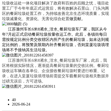
垃圾收运处一体化项目解决了政府和百姓的后顾之忧，项目处
置工厂于今年年底正式运营后，将有效解决石景山、门头沟两
区的餐厨垃圾处置工作，为持续改善北京生态环境质量，实现
垃圾减量化、资源化、无害化综合处置
做贡献
。
江苏滁州车长6米8潲水_泔水_餐厨垃圾车厂家
，我区从今
年7月起正式启动餐厨垃圾按量收运工作。此后，各镇街每日
需按规定比例分类交收辖区内所产生的餐厨垃圾，如未达到规
定比例的，将预警及限期内补齐餐厨垃圾，否则棠厦垃圾填埋
场将不予接纳其生活垃圾。
江苏滁州车长6米8潲水_泔水_餐厨垃圾车厂家，此后，我
区将根据实际情况，逐渐提高餐厨垃圾量的交收比例。餐厨垃
圾收运车辆在各单位、企业接收餐厨垃圾时要进行称重、记
录，在进入棠厦垃圾填埋场前需提交车载餐厨垃圾相关数据并
过磅无误后，方可进场。
40
2026-06-24