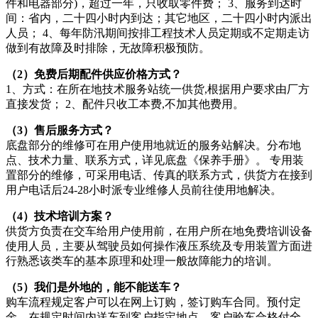
件和电器部分)，超过一年，只收取零件费； 3、服务到达时
间：省内，二十四小时内到达；其它地区，二十四小时内派出
人员； 4、每年防汛期间按排工程技术人员定期或不定期走访
做到有故障及时排除，无故障积极预防。
（2）免费后期配件供应价格方式？
1、方式：在所在地技术服务站统一供货,根据用户要求由厂方
直接发货； 2、配件只收工本费,不加其他费用。
（3）售后服务方式？
底盘部分的维修可在用户使用地就近的服务站解决。分布地
点、技术力量、联系方式，详见底盘《保养手册》。 专用装
置部分的维修，可采用电话、传真的联系方式，供货方在接到
用户电话后24-28小时派专业维修人员前往使用地解决。
（4）技术培训方案？
供货方负责在交车给用户使用前，在用户所在地免费培训设备
使用人员，主要从驾驶员如何操作液压系统及专用装置方面进
行熟悉该类车的基本原理和处理一般故障能力的培训。
（5）我们是外地的，能不能送车？
购车流程规定客户可以在网上订购，签订购车合同。预付定
金。在规定时间内送车到客户指定地点，客户验车合格付全