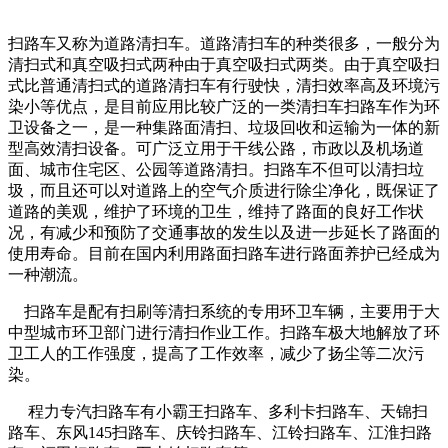
扫路车
又称为
道路清扫车
。
道路清扫车
的种类很多，一般分为
清扫式
和
真空吸扫式
两种由于真空吸扫式两类。由于真空吸扫
式比普通清扫式的道路清扫车有行驶快，清扫效率高及环境污
染小等优点，是目前应用比较广泛的一类清扫车
扫路车
作为环
卫设备之一，是一种集路面清扫、垃圾回收和运输为一体的新
型高效清扫设备。可广泛立用于干线公路，市政以及机场道
面、城市住宅区、公园等道路清扫。
扫路车
不但可以清扫垃
圾，而且还可以对道路上的空气介质进行除尘净化，既保证了
道路的美观，维护了环境的卫生，维持了路面的良好工作状
况，有减少和预防了交通事故的发生以及进一步延长了路面的
使用寿命。目前在国内利用路面扫路车进行路面养护已经成为
一种潮流。
扫路车
是配有扫刷等清扫系统的专用环卫车辆，主要用于大
中型城市环卫部门进行清扫作业工作。
扫路车
极大地解放了环
卫工人的工作强度，提高了工作效率，减少了扬尘等二次污
染。
程力专汽扫路车
有
小霸王
扫路车、多利卡扫路车、天锦扫
路车、东风145扫路车、庆铃扫路车、江铃扫路车、江淮扫路