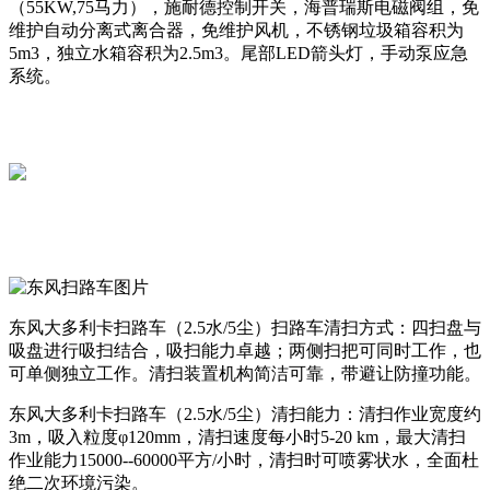
（55KW,75马力），施耐德控制开关，海普瑞斯电磁阀组，免
维护自动分离式离合器，免维护风机，不锈钢垃圾箱容积为
5m3，独立水箱容积为2.5m3。尾部LED箭头灯，手动泵应急
系统。
东风大多利卡扫路车（2.5水/5尘）扫路车清扫方式：四扫盘与
吸盘进行吸扫结合，吸扫能力卓越；两侧扫把可同时工作，也
可单侧独立工作。清扫装置机构简洁可靠，带避让防撞功能。
东风大多利卡扫路车（2.5水/5尘）清扫能力：清扫作业宽度约
3m，吸入粒度φ120mm，清扫速度每小时5-20 km，最大清扫
作业能力15000--60000平方/小时，
清扫时可喷雾状水，全面杜
绝二次环境污染。