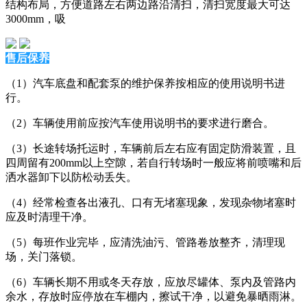
结构布局，方便道路左右两边路沿清扫，清扫宽度最大可达
3000mm，吸
售后保养
（1）汽车底盘和配套泵的维护保养按相应的使用说明书进
行。
（2）车辆使用前应按汽车使用说明书的要求进行磨合。
（3）长途转场托运时，车辆前后左右应有固定防滑装置，且
四周留有200mm以上空隙，若自行转场时一般应将前喷嘴和后
洒水器卸下以防松动丢失。
（4）经常检查各出液孔、口有无堵塞现象，发现杂物堵塞时
应及时清理干净。
（5）每班作业完毕，应清洗油污、管路卷放整齐，清理现
场，关门落锁。
（6）车辆长期不用或冬天存放，应放尽罐体、泵内及管路内
余水，存放时应停放在车棚内，擦试干净，以避免暴晒雨淋。