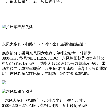
车、福田扫路车、五十铃扫路车
等。
东风大多利卡扫路车（2.5水/5尘）主要性能描述：
底盘部分：采用东风国六底盘，单排驾驶室，轴距为
3800mm，型号为EQ1125SJ8CDC，东风朝阳朝柴动力有限公
司CY4SK361发动机，功率为125KW,170马力柴油发动机，带
动力转向，单排驾驶室，万里扬6档变速箱，车架192后直通双
层，东风邦乐5.5T后桥，气制动，245/70R19.5轮胎。
东风大多利卡扫路车（2.5水/5尘）：整车尺寸：
6500×2200×2730MM，带扫盘4把，五十铃副发动机