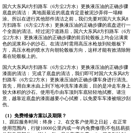
国六大东风8方扫路车（6方尘2方水）更换液压油的正确步骤
底盘的清洁： 离地面最近的底盘肯定是被泥沙弄得一塌糊
涂。所以在进行其他部件清洁之前，我们先要对国六大东风8
方扫路车（6方尘2方水）更换液压油的正确步骤的底盘进行一
个全面的清洁。经过泥泞道路后，国六大东风8方扫路车（6方
尘2方水）更换液压油的正确步骤的前后轮毂板上均会沾满黄
色的泥浆和小的沙石。在清洁时需用高压水枪放到轮毂板下
方，高压水枪的喷水方向朝轮毂板方向，这样才能有效清除附
着在轮毂板上的。
国六大东风8方扫路车（6方尘2方水）更换液压油的正确步骤
漆面的清洁： 完成了底盘的清洁，我们即可对国六大东风8方
扫路车（6方尘2方水）更换液压油的正确步骤车身进行清洗。
首先，用自来水由上到下地冲洗车漆表面，目的是冲走车身上
较大体积的沙石。使用毛巾由车顶到车底轻轻地拭擦。请注
意，越靠近底盘的漆面越要小心拭擦，以免爱车车漆被细沙刮
伤。
（1）免费维修方案以及期限？
1、跟踪服务时间：终身； 2、在交客户使用之日起，在正常
使用范围内，行驶10000公里内或一年内免费修理(不包括易损