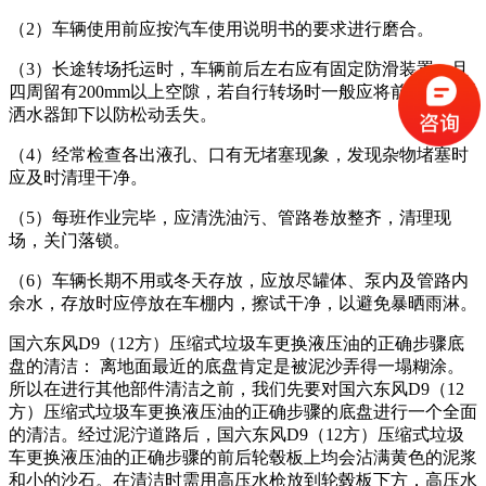
（2）车辆使用前应按汽车使用说明书的要求进行磨合。
（3）长途转场托运时，车辆前后左右应有固定防滑装置，且
四周留有200mm以上空隙，若自行转场时一般应将前喷嘴和后
洒水器卸下以防松动丢失。
（4）经常检查各出液孔、口有无堵塞现象，发现杂物堵塞时
应及时清理干净。
（5）每班作业完毕，应清洗油污、管路卷放整齐，清理现
场，关门落锁。
（6）车辆长期不用或冬天存放，应放尽罐体、泵内及管路内
余水，存放时应停放在车棚内，擦试干净，以避免暴晒雨淋。
国六东风D9（12方）压缩式垃圾车更换液压油的正确步骤底
盘的清洁： 离地面最近的底盘肯定是被泥沙弄得一塌糊涂。
所以在进行其他部件清洁之前，我们先要对国六东风D9（12
方）压缩式垃圾车更换液压油的正确步骤的底盘进行一个全面
的清洁。经过泥泞道路后，国六东风D9（12方）压缩式垃圾
车更换液压油的正确步骤的前后轮毂板上均会沾满黄色的泥浆
和小的沙石。在清洁时需用高压水枪放到轮毂板下方，高压水