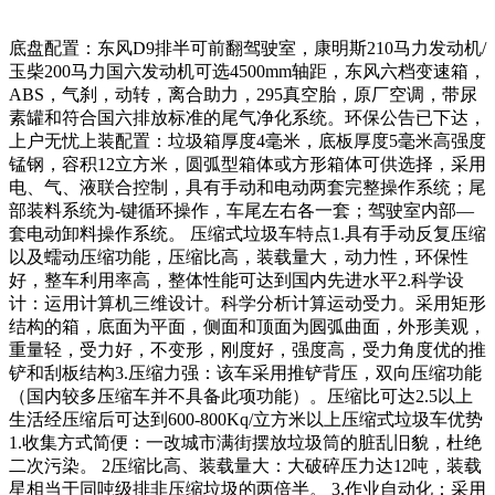
底盘配置：东风D9排半可前翻驾驶室，康明斯210马力发动机/
玉柴200马力国六发动机可选4500mm轴距，东风六档变速箱，
ABS，气刹，动转，离合助力，295真空胎，原厂空调，带尿
素罐和符合国六排放标准的尾气净化系统。环保公告已下达，
上户无忧上装配置：垃圾箱厚度4毫米，底板厚度5毫米高强度
锰钢，容积12立方米，圆弧型箱体或方形箱体可供选择，采用
电、气、液联合控制，具有手动和电动两套完整操作系统；尾
部装料系统为-键循环操作，车尾左右各一套；驾驶室内部—
套电动卸料操作系统。 压缩式垃圾车特点1.具有手动反复压缩
以及蠕动压缩功能，压缩比高，装载量大，动力性，环保性
好，整车利用率高，整体性能可达到国内先进水平2.科学设
计：运用计算机三维设计。科学分析计算运动受力。采用矩形
结构的箱，底面为平面，侧面和顶面为囻弧曲面，外形美观，
重量轻，受力好，不变形，刚度好，强度高，受力角度优的推
铲和刮板结构3.压缩力强：该车采用推铲背压，双向压缩功能
（国内较多压缩车并不具备此项功能）。压缩比可达2.5以上
生活经压缩后可达到600-800Kq/立方米以上压缩式垃圾车优势
1.收集方式简便：一改城市满街摆放垃圾筒的脏乱旧貌，杜绝
二次污染。 2压缩比高、装载量大：大破碎压力达12吨，装载
星相当于同吨级排非压缩垃圾的两倍半。 3.作业自动化：采用