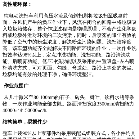
高性能环保：
纯电动洗扫车利用高压水流及倾斜扫刷将垃圾扫至吸盘前
面，在风机产生的负压作业下，风流在闭合的回路中将垃圾吸
入垃圾箱储存，整个作业过程均是物理原理，不会产生化学废
料或垃圾外泄对环境的二次污染，同时，后喷雾的降尘有效的
降低了空气中的粉尘浓度，解决粉尘污染问题。洗扫洁净度
高，该车型功能齐全能解决不同路面环境的作业，一次作业洗
扫效率达98%以上，定点冲洗功能、洗扫功能、路沿清洗功
能、后喷雾功能、低压冲洗功能以及采用的中置吸盘+左右喷
杆清洗方式，可对页面、勾缝、弯道处、路沿上等处的灰尘、
垃圾均能有效的处理干净，确保环境整洁。
作业范围广
从几十微米至80-100mm的石子、砖头、树叶、饮料水瓶等杂
物，一次作业均能全部去除。路面清扫宽度3500mm清扫能力
40000㎡/h-50000㎡/h.
结构简单，易损件少
整车上装90%以上零部件均采用装配式组装方式，各小件均具