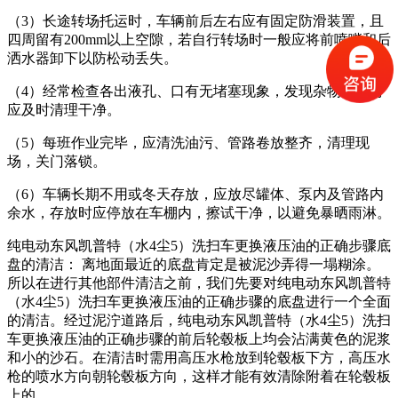
（3）长途转场托运时，车辆前后左右应有固定防滑装置，且
四周留有200mm以上空隙，若自行转场时一般应将前喷嘴和后
洒水器卸下以防松动丢失。
（4）经常检查各出液孔、口有无堵塞现象，发现杂物堵塞时
应及时清理干净。
（5）每班作业完毕，应清洗油污、管路卷放整齐，清理现
场，关门落锁。
（6）车辆长期不用或冬天存放，应放尽罐体、泵内及管路内
余水，存放时应停放在车棚内，擦试干净，以避免暴晒雨淋。
纯电动东风凯普特（水4尘5）洗扫车更换液压油的正确步骤底
盘的清洁： 离地面最近的底盘肯定是被泥沙弄得一塌糊涂。
所以在进行其他部件清洁之前，我们先要对纯电动东风凯普特
（水4尘5）洗扫车更换液压油的正确步骤的底盘进行一个全面
的清洁。经过泥泞道路后，纯电动东风凯普特（水4尘5）洗扫
车更换液压油的正确步骤的前后轮毂板上均会沾满黄色的泥浆
和小的沙石。在清洁时需用高压水枪放到轮毂板下方，高压水
枪的喷水方向朝轮毂板方向，这样才能有效清除附着在轮毂板
上的。