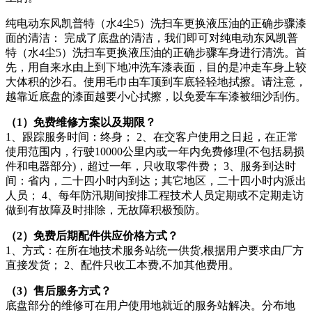
纯电动东风凯普特（水4尘5）洗扫车更换液压油的正确步骤漆
面的清洁： 完成了底盘的清洁，我们即可对纯电动东风凯普
特（水4尘5）洗扫车更换液压油的正确步骤车身进行清洗。首
先，用自来水由上到下地冲洗车漆表面，目的是冲走车身上较
大体积的沙石。使用毛巾由车顶到车底轻轻地拭擦。请注意，
越靠近底盘的漆面越要小心拭擦，以免爱车车漆被细沙刮伤。
（1）免费维修方案以及期限？
1、跟踪服务时间：终身； 2、在交客户使用之日起，在正常
使用范围内，行驶10000公里内或一年内免费修理(不包括易损
件和电器部分)，超过一年，只收取零件费； 3、服务到达时
间：省内，二十四小时内到达；其它地区，二十四小时内派出
人员； 4、每年防汛期间按排工程技术人员定期或不定期走访
做到有故障及时排除，无故障积极预防。
（2）免费后期配件供应价格方式？
1、方式：在所在地技术服务站统一供货,根据用户要求由厂方
直接发货； 2、配件只收工本费,不加其他费用。
（3）售后服务方式？
底盘部分的维修可在用户使用地就近的服务站解决。分布地