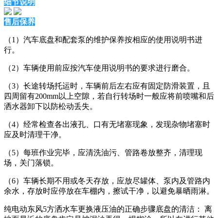
细节说明
售后保养
（1）汽车底盘和配套泵的维护保养按相应的使用说明书进
行。
（2）车辆使用前应按汽车使用说明书的要求进行磨合。
（3）长途转场托运时，车辆前后左右应有固定防滑装置，且
四周留有200mm以上空隙，若自行转场时一般应将前喷嘴和后
洒水器卸下以防松动丢失。
（4）经常检查各出液孔、口有无堵塞现象，发现杂物堵塞时
应及时清理干净。
（5）每班作业完毕，应清洗油污、管路卷放整齐，清理现
场，关门落锁。
（6）车辆长期不用或冬天存放，应放尽罐体、泵内及管路内
余水，存放时应停放在车棚内，擦试干净，以避免暴晒雨淋。
纯电动东风5方洒水车更换液压油的正确步骤底盘的清洁： 离