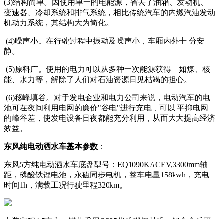
(3)结构简单。因使用单一的电能源，省去了油箱、发动机、
变速器、冷却系统和排气系统，相比传统汽车的内燃汽油发动
机动力系统，其结构大为简化。
(4)噪声小。在行驶过程中振动及噪声小，车厢内外十 分安
静。
(5)原料广。使用的电力可以从多种一次能源获得，如煤、核
能、水力等，解除了人们对石油资源日见枯竭的担心。
(6)移峰填谷。对于发电企业和电力公司来说，电动汽车的电
池可在夜间利用电网的廉价"谷电"进行充电，可以 平抑电网
的峰谷差，使发电设备日夜都能充分利用，从而大大提高经济
效益。
东风纯电动洒水车基本参数
：
东风5方纯电动洒水车底盘型号：EQ1090KACEV,3300mm轴
距，磷酸铁锂电池，永磁同步电机，整车电量158kwh，充电
时间1h，满载工况行驶里程320km。