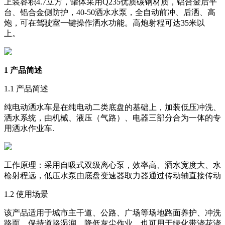
上装容积4.7立方，罐体采用Q235优质碳钢材质，铝合金后平
台、铝合金侧防护，40-50洒水水泵，全自动前冲、后洒、高
炮，可在驾驶室一键操作洒水功能。高炮射程可达35米以
上。
1 产品简述
1.1 产品简述
纯电动洒水车是在纯电动二类底盘的基础上，加装低压冲洗、
洒水系统，由机械、液压（气路）、电器三部分合为一体的专
用洒水作业车.
工作原理：采用自吸式双级离心泵，效率高、洒水宽度大、水
枪射程远，低压水泵由底盘变速器取力器通过传动轴直接传动
1.2 使用场景
该产品适用于城市主干道、公路、广场等场地路面养护、冲洗
路面、保持道路湿润、降低灰尘作业，也可用于绿化带浇花浇