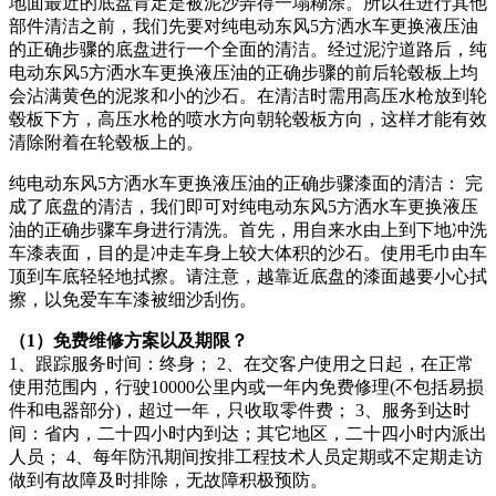
地面最近的底盘肯定是被泥沙弄得一塌糊涂。所以在进行其他
部件清洁之前，我们先要对纯电动东风5方洒水车更换液压油
的正确步骤的底盘进行一个全面的清洁。经过泥泞道路后，纯
电动东风5方洒水车更换液压油的正确步骤的前后轮毂板上均
会沾满黄色的泥浆和小的沙石。在清洁时需用高压水枪放到轮
毂板下方，高压水枪的喷水方向朝轮毂板方向，这样才能有效
清除附着在轮毂板上的。
纯电动东风5方洒水车更换液压油的正确步骤漆面的清洁： 完
成了底盘的清洁，我们即可对纯电动东风5方洒水车更换液压
油的正确步骤车身进行清洗。首先，用自来水由上到下地冲洗
车漆表面，目的是冲走车身上较大体积的沙石。使用毛巾由车
顶到车底轻轻地拭擦。请注意，越靠近底盘的漆面越要小心拭
擦，以免爱车车漆被细沙刮伤。
（1）免费维修方案以及期限？
1、跟踪服务时间：终身； 2、在交客户使用之日起，在正常
使用范围内，行驶10000公里内或一年内免费修理(不包括易损
件和电器部分)，超过一年，只收取零件费； 3、服务到达时
间：省内，二十四小时内到达；其它地区，二十四小时内派出
人员； 4、每年防汛期间按排工程技术人员定期或不定期走访
做到有故障及时排除，无故障积极预防。