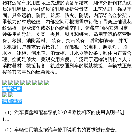
器材运输车采用国际上先进的装备车结构，
厢体外部钢材为优
质冷轧钢板，内衬优质冷轧钢板折弯骨架，工艺先进，强度牢
固。具备运输、防雨、防腐、防火、防锈
。
内部铝合金货架，
承载力好材质轻便，内部空间可根据需求订做
；
骨架上铺设花
纹铝板，形成装备或器材的储藏空间，
储藏空
间
内安装固定
装备用的导轨、支架、夹具、锁具和绑带。适用于运输宿营装
备、救援
、
消防器材
、
装备、突击装备、后勤物资等，并可
以根据用户要求安装枪弹库、保险柜、发电机、照明灯
、
净
水器
、
冰柜、储水箱、消毒柜、开水器等设备，厢体内布置合
理、空间足够大、美观实用
方便
。
广泛
用于运输消防机器人；
消防器材；救援装备；轨道交通列车的脱轨救援、车辆扶正救
援等其它事故的应急救援。
细节说明
售后保养
（1）汽车底盘和配套泵的维护保养按相应的使用说明书进
行。
（2）车辆使用前应按汽车使用说明书的要求进行磨合。