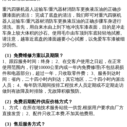
重汽四驱机器人运输车/重汽器材消防车更换液压油的正确步
骤漆面的清洁： 完成了底盘的清洁，我们即可对重汽四驱机
器人运输车/重汽器材消防车更换液压油的正确步骤车身进行
清洗。首先，用自来水由上到下地冲洗车漆表面，目的是冲走
车身上较大体积的沙石。使用毛巾由车顶到车底轻轻地拭擦。
请注意，越靠近底盘的漆面越要小心拭擦，以免爱车车漆被细
沙刮伤。
（1）免费维修方案以及期限？
1、跟踪服务时间：终身； 2、在交客户使用之日起，在正常
使用范围内，行驶10000公里内或一年内免费修理(不包括易损
件和电器部分)，超过一年，只收取零件费； 3、服务到达时
间：省内，二十四小时内到达；其它地区，二十四小时内派出
人员； 4、每年防汛期间按排工程技术人员定期或不定期走访
做到有故障及时排除，无故障积极预防。
（2）免费后期配件供应价格方式？
1、方式：在所在地技术服务站统一供货,根据用户要求由厂方
直接发货； 2、配件只收工本费,不加其他费用。
（3）售后服务方式？