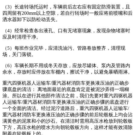
（3）长途转场托运时，车辆前后左右应有固定防滑装置，且
四周留有200mm以上空隙，若自行转场时一般应将前喷嘴和后
洒水器卸下以防松动丢失。
（4）经常检查各出液孔、口有无堵塞现象，发现杂物堵塞时
应及时清理干净。
（5）每班作业完毕，应清洗油污、管路卷放整齐，清理现
场，关门落锁。
（6）车辆长期不用或冬天存放，应放尽罐体、泵内及管路内
余水，存放时应停放在车棚内，擦试干净，以避免暴晒雨淋。
重汽四驱机器人运输车/重汽器材消防车更换液压油的正确步
骤底盘的清洁： 离地面最近的底盘肯定是被泥沙弄得一塌糊
涂。所以在进行其他部件清洁之前，我们先要对重汽四驱机器
人运输车/重汽器材消防车更换液压油的正确步骤的底盘进行
一个全面的清洁。经过泥泞道路后，重汽四驱机器人运输车/
重汽器材消防车更换液压油的正确步骤的前后轮毂板上均会沾
满黄色的泥浆和小的沙石。在清洁时需用高压水枪放到轮毂板
下方，高压水枪的喷水方向朝轮毂板方向，这样才能有效清除
附着在轮毂板上的。