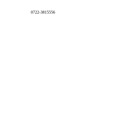
0722-3815556